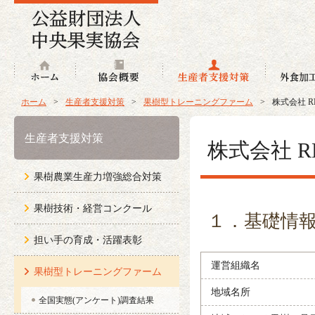
ホーム
協会概要
生産者支援
ホーム
>
生産者支援対策
>
果樹型トレーニングファーム
>
株式会社 RE
生産者支援対策
株式会社 RE
果樹農業生産力増強総合対策
果樹技術・経営コンクール
１．基礎情
担い手の育成・活躍表彰
運営組織名
果樹型トレーニングファーム
地域名所
全国実態(アンケート)調査結果