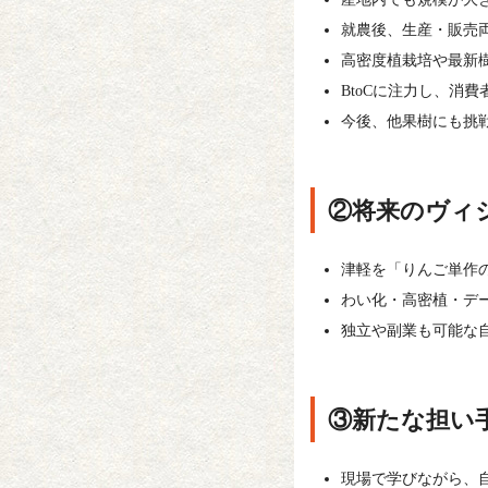
就農後、生産・販売
高密度植栽培や最新
BtoCに注力し、消
今後、他果樹にも挑
②将来のヴィ
津軽を「りんご単作
わい化・高密植・デー
独立や副業も可能な
③新たな担い
現場で学びながら、