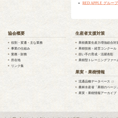
RED APPLE グル
協会概要
生産者支援対策
役割・変遷・主な業務
果樹農業生産力増強総合対
事業の仕組み
果樹技術・経営コンクール
業務・財務
担い手の育成・活躍表彰
所在地
果樹型トレーニングファー
リンク集
果実・果樹情報
流通品種データベース
農林水産省「果樹のページ
果実・果樹情報アーカイブ