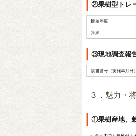
②果樹型トレ
開始年度
実績
③現地調査報
調書番号（実施年月日
３．魅力・
①果樹産地、
産地内でも規模が大