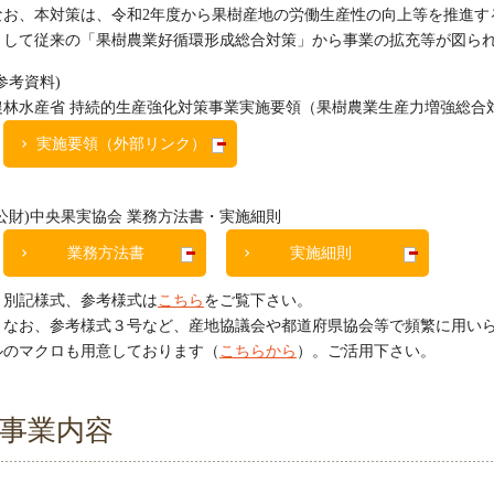
なお、本対策は、令和2年度から果樹産地の労働生産性の向上等を推進す
として従来の「果樹農業好循環形成総合対策」から事業の拡充等が図ら
参考資料)
農林水産省 持続的生産強化対策事業実施要領（果樹農業生産力増強総合
実施要領（外部リンク）
(公財)中央果実協会 業務方法書・実施細則
業務方法書
実施細則
別記様式、参考様式は
こちら
をご覧下さい。
なお、参考様式３号など、産地協議会や都道府県協会等で頻繁に用いら
ルのマクロも用意しております（
こちらから
）。ご活用下さい。
事業内容