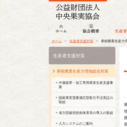
ホーム
協会概要
ホーム
>
生産者支援対策
>
果樹農業生産力
生産者支援対策
果樹農業生産力増強総合対策
中価格帯・加工専用果実生産支援事
業
国産果実需要適応型取引手法実証の
取組
省力型栽培技術体系等の導入の取組
入力システムのご案内