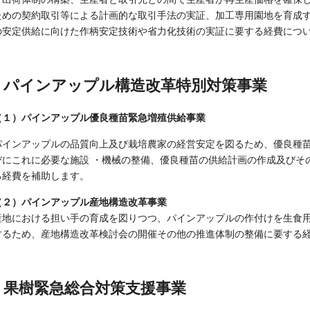
ための契約取引等による計画的な取引手法の実証、加工専用園地を育成
の安定供給に向けた作柄安定技術や省力化技術の実証に要する経費につ
パインアップル構造改革特別対策事業
（１）パインアップル優良種苗緊急増殖供給事業
パインアップルの品質向上及び栽培農家の経営安定を図るため、優良種
びにこれに必要な施設 ・機械の整備、優良種苗の供給計画の作成及びそ
る経費を補助します。
（２）パインアップル産地構造改革事業
産地における担い手の育成を図りつつ、パインアップルの作付けを生食
するため、産地構造改革検討会の開催その他の推進体制の整備に要する
果樹緊急総合対策支援事業