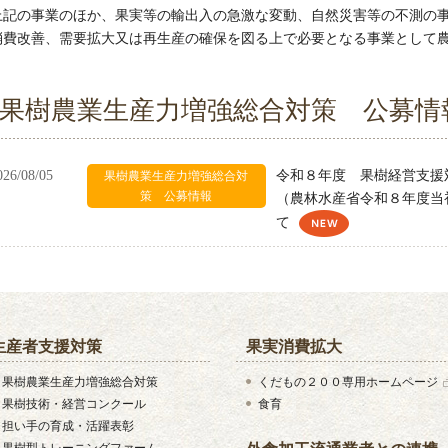
上記の事業のほか、果実等の輸出入の急激な変動、自然災害等の不測の
消費改善、需要拡大又は再生産の確保を図る上で必要となる事業として
果樹農業生産力増強総合対策 公募情
026/08/05
令和８年度 果樹経営支援
果樹農業生産力増強総合対
策 公募情報
（農林水産省令和８年度当
て
生産者支援対策
果実消費拡大
果樹農業生産力増強総合対策
くだもの２００専用ホームページ
果樹技術・経営コンクール
食育
担い手の育成・活躍表彰