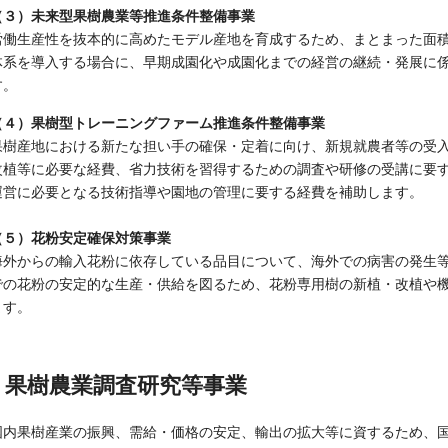
（３）未来型果樹農業等推進条件整備事業
労働生産性を抜本的に高めたモデル産地を育成するため、まとまった面
体系を導入する場合に、早期成園化や成園化までの経営の継続・発展に
す。
（４）果樹型トレーニングファーム推進条件整備事業
果樹産地における新たな担い手の確保・定着に向け、新規就農者等の受
改植等に必要な経費、省力技術を習得するための調査や研修の受講に要
運営に必要となる技術指導や園地の管理に要する経費を補助します。
（５）花粉安定確保対策事業
海外からの輸入花粉に依存している品目について、海外での病害の発生
での花粉の安定的な生産・供給を図るため、花粉専用樹の新植・改植や
ます。
果樹農業調査研究等事業
国内果樹産業の振興、需給・価格の安定、輸出の拡大等に資するため、