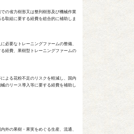
積での省力樹形又は整列樹形及び機械作業
係る取組に要する経費を総合的に補助しま
入に必要なトレーニングファームの整備、
する経費、果樹型トレーニングファームの
等による花粉不足のリスクを軽減し、国内
機械のリース導入等に要する経費を補助し
国内外の果樹・果実をめぐる生産、流通、