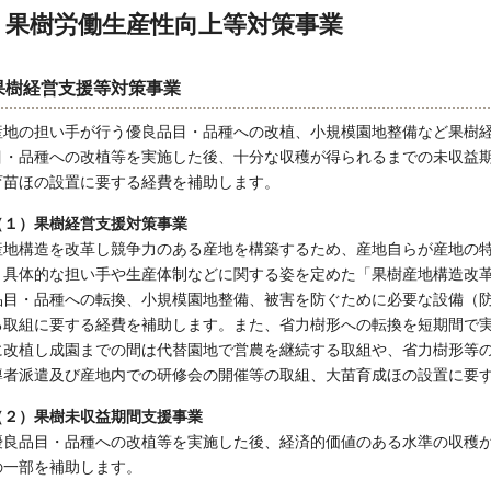
果樹労働生産性向上等対策事業
果樹経営支援等対策事業
産地の担い手が行う優良品目・品種への改植、小規模園地整備など果樹
目・品種への改植等を実施した後、十分な収穫が得られるまでの未収益
育苗ほの設置に要する経費を補助します。
（１）果樹経営支援対策事業
産地構造を改革し競争力のある産地を構築するため、産地自らが産地の
き具体的な担い手や生産体制などに関する姿を定めた「果樹産地構造改
品目・品種への転換、小規模園地整備、被害を防ぐために必要な設備（
る取組に要する経費を補助します。また、省力樹形への転換を短期間で
に改植し成園までの間は代替園地で営農を継続する取組や、省力樹形等
導者派遣及び産地内での研修会の開催等の取組、大苗育成ほの設置に要
（２）果樹未収益期間支援事業
優良品目・品種への改植等を実施した後、経済的価値のある水準の収穫
の一部を補助します。