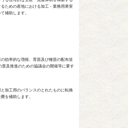
するための産地における加工・業務用果実
いて補助します。
苗の効率的な増殖、育苗及び種苗の配布並
の普及推進のための協議会の開催等に要す
用と加工用のバランスのとれたものに転換
経費を補助します。