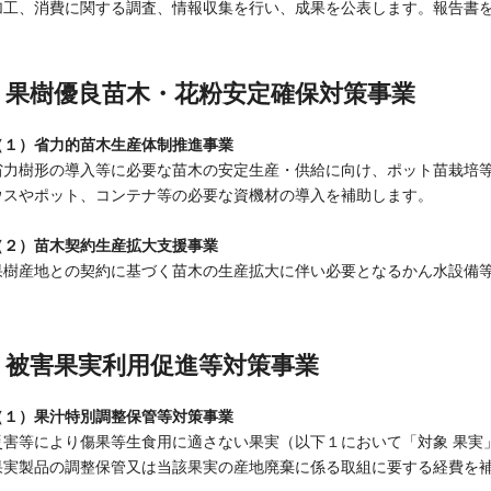
加工、消費に関する調査、情報収集を行い、成果を公表します。報告書
果樹優良苗木・花粉安定確保対策事業
（
１
）省力的苗木生産体制推進事業
省力樹形の導入等に必要な苗木の安定生産・供給に向け、ポット苗栽培
ウスやポット、コンテナ等の必要な資機材の導入を補助します。
（
２
）苗木契約生産拡大支援事業
果樹産地との契約に基づく苗木の生産拡大に伴い必要となるかん水設備
被害果実利用促進等対策事業
（１）果汁特別調整保管等対策事業
災害等により傷果等生食用に適さない果実（以下１において「対象 果実
果実製品の調整保管又は当該果実の産地廃棄に係る取組に要する経費を