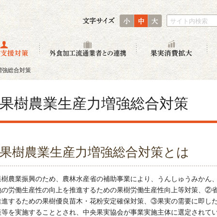
小
中
大
サイト内検索
生産者支援対策
外食加工流通業者との連
果
増強総合対策
果樹農業生産力増強総合対策
果樹農業生産力増強総合対策とは
果樹農業振興のため、農林水産省の補助事業により、うんしゅうみかん
地の労働生産性の向上を推進するための果樹労働生産性向上等対策、②
推進するための果樹優良苗木・花粉安定確保対策、③果実の需要に即し
策等を実施することとされ、中央果実協会が事業実施主体に選定されて