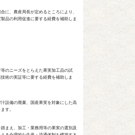
場合に、農産局長が定めるところにより、
実製品の利用促進に要する経費を補助しま
者等のニーズをとらえた果実加工品の試
培技術の実証等に要する経費を補助しま
搾汁設備の廃棄、国産果実を対象にした高
します。
を踏まえ、加工・業務用等の果実の選別及
しうる合理的な生産・流通体制を構築する