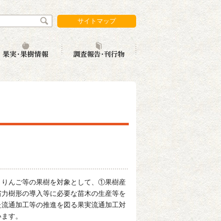
サイトマップ
携
実消費拡大
果実・果樹情報
調査報告・刊行物
、りんご等の果樹を対象として、①果樹産
省力樹形の導入等に必要な苗木の生産等を
た流通加工等の推進を図る果実流通加工対
います。