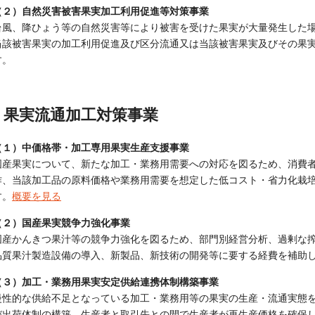
（２）自然災害被害果実加工利用促進等対策事業
台風、降ひょう等の自然災害等により被害を受けた果実が大量発生した
当該被害果実の加工利用促進及び区分流通又は当該被害果実及びその果
す。
果実流通加工対策事業
（１）中価格帯・加工専用果実生産支援事業
国産果実について、新たな加工・業務用需要への対応を図るため、消費
作、当該加工品の原料価格や業務用需要を想定した低コスト・省力化栽
す。
概要を見る
（２）国産果実競争力強化事業
国産かんきつ果汁等の競争力強化を図るため、部門別経営分析、過剰な
品質果汁製造設備の導入、新製品、新技術の開発等に要する経費を補助
（３）加工・業務用果実安定供給連携体制構築事業
慢性的な供給不足となっている加工・業務用等の果実の生産・流通実態
び出荷体制の構築、生産者と取引先との間で生産者が再生産価格を確保