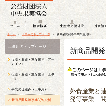
ホーム
協会概要
生産者支援
ホーム
>
工事用のトップページ
>
新商品開発等事業関連資料
工事用のトップページ
新商品開発
役割・変遷・主な業務（アー
カイブ）
このページは工
役割・変遷・主な業務（工事
誤って表示された場合は
用）
事業の仕組み（工事用）
外食産業と
発等事業 
新商品開発等事業関連資料