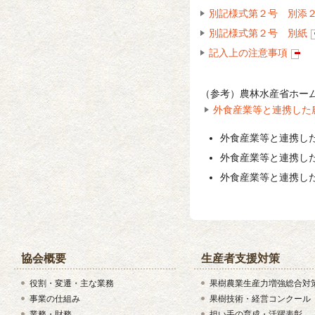
別記様式第２号 別添
別記様式第２号 別紙
記入上の注意事項
（参考）農林水産省ホー
外食産業等と連携した
外食産業等と連携し
外食産業等と連携し
外食産業等と連携し
協会概要
生産者支援対策
役割・変遷・主な業務
果樹農業生産力増強総合対
事業の仕組み
果樹技術・経営コンクール
業務・財務
担い手の育成・活躍表彰