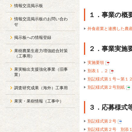
情報交流掲示板
１．事業の概
情報交流掲示板のお問い合わ
せ
外食産業と連携した農産
掲示板への情報登録
２．事業実施
果樹農業生産力増強総合対策
（工事用）
実施要領
果実輸出支援強化事業（旧事
別表１，２
業）
別記様式第１号～第１
別記様式第２号別紙
調査研究成果（海外）工事用
果実・果樹情報（工事中）
３．応募様式
別記様式第２号
別記様式第２号 別添