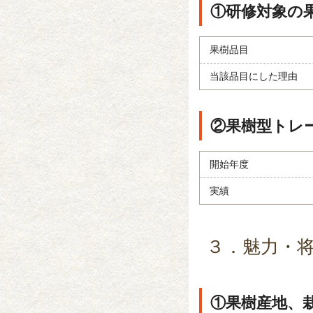
①研修対象の
果樹品目
当該品目にした理由
②果樹型トレ
開始年度
実績
３．魅力・
①果樹産地、