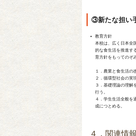
③新たな担い
教育方針
本校は、広く日本全
的な食生活を推進す
育方針をもってのぞ
１．農業と食生活の
２．循環型社会の実
３．基礎理論の理解
行う。
４．学生生活全般を
成につとめる。
４．関連情