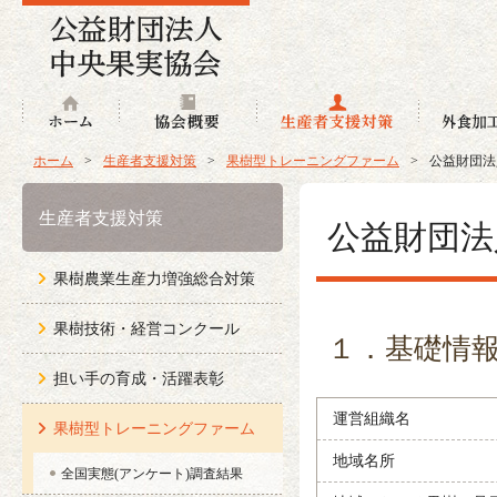
ホーム
協会概要
生産者支援
ホーム
>
生産者支援対策
>
果樹型トレーニングファーム
>
公益財団法
生産者支援対策
公益財団法
果樹農業生産力増強総合対策
果樹技術・経営コンクール
１．基礎情
担い手の育成・活躍表彰
運営組織名
果樹型トレーニングファーム
地域名所
全国実態(アンケート)調査結果