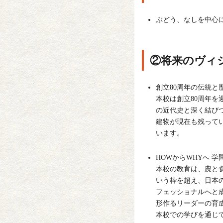
ぶどう、なしを中心
②将来のヴィ
創立80周年の伝統と
本校は創立80周年
の近代史と深く結び
建物が現在も残って
います。​
HOWからWHYへ 
本校の教育は、農と
いう枠を超え、日本
フェッショナルへと
形作るリーダーの育
本校での学びを通じて