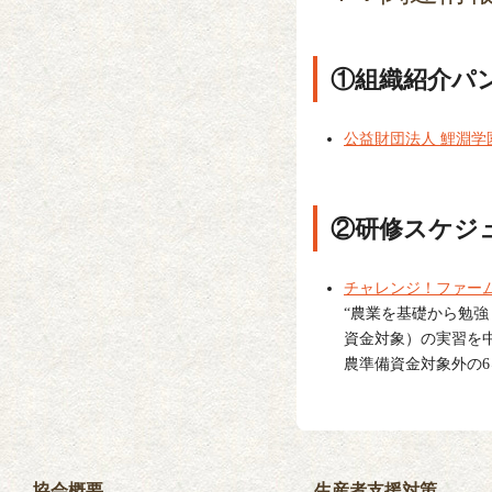
①組織紹介パ
公益財団法人 鯉淵
②研修スケジ
チャレンジ！ファー
“農業を基礎から勉強
資金対象）の実習を
農準備資金対象外の
協会概要
生産者支援対策