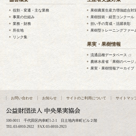
役割・変遷・主な業務
果樹農業生産力増強総合対
事業の仕組み
果樹技術・経営コンクール
業務・財務
担い手の育成・活躍表彰
所在地
果樹型トレーニングファー
リンク集
果実・果樹情報
流通品種データベース
農林水産省「果樹のページ
果実・果樹情報アーカイブ
お問い合わせ
お知らせ
サイトのご利用について
サイトマッ
100-0011 千代田区内幸町1-2-1 日土地内幸町ビル２階
TEL:03-6910-2922 FAX:03-6910-2923