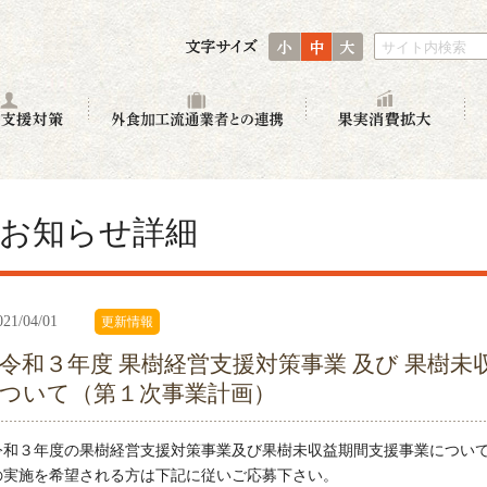
小
中
大
サイト内検索
生産者支援対策
外食加工流通業者との連
果
お知らせ詳細
021/04/01
更新情報
令和３年度 果樹経営支援対策事業 及び 果樹
ついて（第１次事業計画）
令和３年度の果樹経営支援対策事業及び果樹未収益期間支援事業につい
の実施を希望される方は下記に従いご応募下さい。