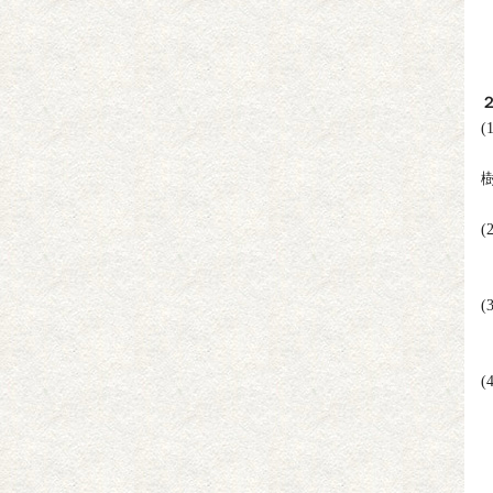
(
(
(
(