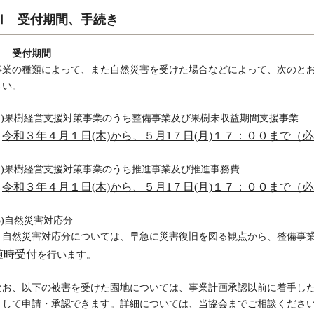
Ⅲ 受付期間、手続き
１ 受付期間
事業の種類によって、また自然災害を受けた場合などによって、次のと
さい。
(1)果樹経営支援対策事業のうち整備事業及び果樹未収益期間支援事業
令和３年４月１日(木)から、５月1７日(月)１７：００まで（
(2)果樹経営支援対策事業のうち推進事業及び推進事務費
令和３年４月１日(木)から、５月1７日(月)１７：００まで（
(3)自然災害対応分
自然災害対応分については、早急に災害復旧を図る観点から、整備事業
随時受付
を行います。
なお、以下の被害を受けた園地については、事業計画承認以前に着手し
として申請・承認できます。詳細については、当協会までご相談くださ