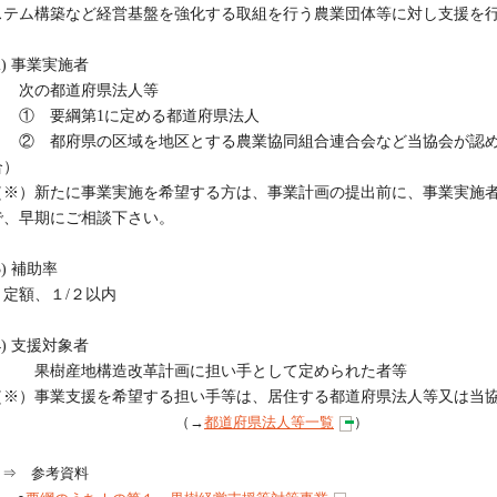
ステム構築など経営基盤を強化する取組を行う農業団体等に対し支援を
2) 事業実施者
次の都道府県法人等
① 要綱第1に定める都道府県法人
② 都府県の区域を地区とする農業協同組合連合会など当協会が認め
合）
（※）新たに事業実施を希望する方は、事業計画の提出前に、事業実施
で、早期にご相談下さい。
3) 補助率
定額、１/２以内
4) 支援対象者
果樹産地構造改革計画に担い手として定められた者等
（※）事業支援を希望する担い手等は、居住する都道府県法人等又は当
（→
都道府県法人等一覧
）
⇒ 参考資料