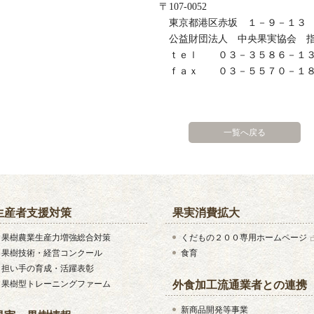
〒107-0052
東京都港区赤坂 １－９－１３ 三会堂
公益財団法人 中央果実協会 指
ｔｅｌ ０３－３５８６－１３
ｆａｘ ０３－５５７０－１８
一覧へ戻る
生産者支援対策
果実消費拡大
果樹農業生産力増強総合対策
くだもの２００専用ホームページ
果樹技術・経営コンクール
食育
担い手の育成・活躍表彰
果樹型トレーニングファーム
外食加工流通業者との連携
新商品開発等事業