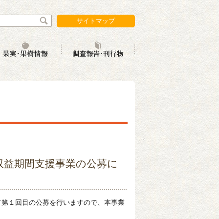
サイトマップ
携
実消費拡大
果実・果樹情報
調査報告・刊行物
未収益期間支援事業の公募に
て第１回目の公募を行いますので、本事業