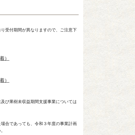
おり受付期間が異なりますので、ご注意下
必着）
必着）
及び果樹未収益期間支援事業については
た場合であっても、令和３年度の事業計画
い。