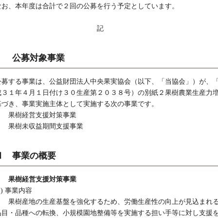
なお、本年度は合計で２回の公募を行う予定としています。
記
Ⅰ 公募対象事業
公募する事業は、公益財団法人中央果実協会（以下、「当協会」）が、
成３１年４月１日付け３０生産第２０３８号）の別紙２果樹農業生産力
基づき、事業実施主体として実施する次の事業です。
１ 果樹経営支援対策事業
２ 果樹未収益期間支援事業
Ⅱ 事業の概要
１ 果樹経営支援対策事業
1) 事業内容
果樹産地の生産基盤を強化するため、労働生産性の向上が見込まれる
品目・品種への転換、小規模園地整備等を実施する担い手等に対し支援