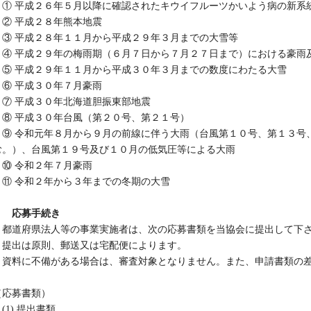
①
平成２６年５月以降に確認されたキウイフルーツかいよう病の新系
②
平成２８年熊本地震
③
平成２８年１１月から平成２９年３月までの大雪等
④
平成２９年の梅雨期（６月７日から７月２７日まで）における豪雨
⑤
平成２９年１１月から平成３０年３月までの数度にわたる大雪
⑥
平成３０年７月豪雨
⑦
平成３０年北海道胆振東部地震
⑧
平成３０年台風（第２０号、第２１号）
⑨
令和元年８月から９月の前線に伴う大雨（台風第１０号、第１３号
む。）、台風第１９号及び１０月の低気圧等による大雨
⑩
令和２年７月豪雨
⑪
令和２年から３年までの冬期の大雪
２ 応募手続き
都道府県法人等の事業実施者は、次の応募書類を当協会に提出して下
提出は原則、郵送又は宅配便によります。
資料に不備がある場合は、審査対象となりません。また、申請書類の差
（応募書類）
(1) 提出書類