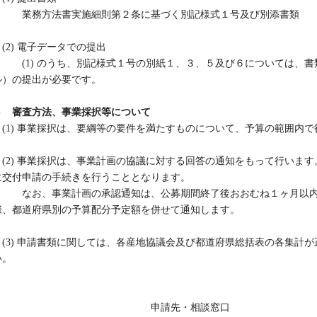
業務方法書実施細則第２条に基づく別記様式１号及び別添書類
(2) 電子データでの提出
(1) のうち、別記様式１号の別紙１、３、５及び６については、書類の
ル）の提出が必要です。
３ 審査方法、事業採択等について
(1) 事業採択は、要綱等の要件を満たすものについて、予算の範囲内で
(2) 事業採択は、事業計画の協議に対する回答の通知をもって行いま
に交付申請の手続きを行うこととなります。
なお、事業計画の承認通知は、公募期間終了後おおむね１ヶ月以内
際、都道府県別の予算配分予定額を併せて通知します。
(3) 申請書類に関しては、各産地協議会及び都道府県総括表の各集計
い。
申請先・相談窓口