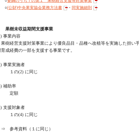
○
要綱のうちⅠの第１ 果樹経営支援等対策事業
○
(公財)中央果実協会業務方法書
・
同実施細則
２ 果樹未収益期間支援事業
1) 事業内容
果樹経営支援対策事業により優良品目・品種へ改植等を実施した担い手
樹育成経費の一部を支援する事業です。
2) 事業実施者
１の(2) に同じ
3) 補助率
定額
4) 支援対象者
１の(4) に同じ
⇒ 参考資料（１に同じ）