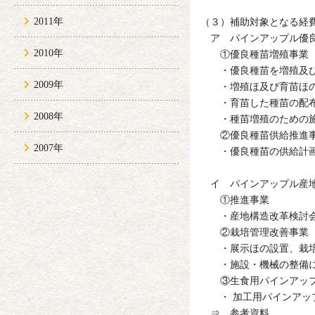
2011年
（３）補助対象となる経
ア パインアップル優良
2010年
①優良種苗増殖事業
・優良種苗を増殖及び育
2009年
・増殖ほ及び育苗ほの
・育苗した種苗の配
2008年
・種苗増殖のための施設
②優良種苗供給推進
2007年
・優良種苗の供給計画の
イ パインアップル産
①推進事業
・産地構造改革検討会の
②栽培管理改善事業
・展示ほの設置、栽培様
・施設・機械の整備に要
③生食用パインアップ
・ 加工用パインアップ
⇒ 参考資料