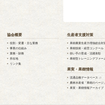
協会概要
生産者支援対策
役割・変遷・主な業務
果樹農業生産力増強総合対
事業の仕組み
果樹技術・経営コンクール
業務・財務
担い手の育成・活躍表彰
所在地
果樹型トレーニングファー
リンク集
果実・果樹情報
流通品種データベース
農林水産省「果樹のページ
果実・果樹情報アーカイブ