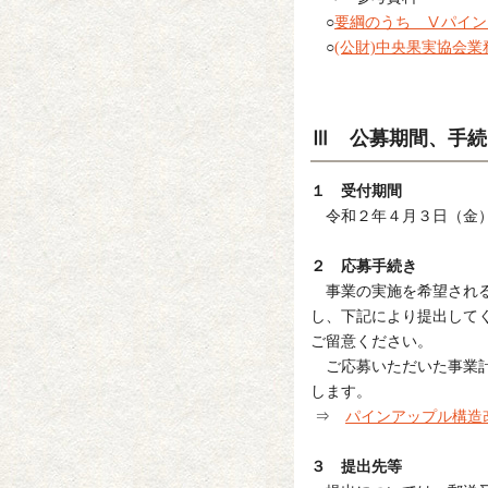
○
要綱のうち Ⅴパイン
○
(公財)中央果実協会業
Ⅲ 公募期間、手続
１ 受付期間
令和２年４月３日（金）
２ 応募手続き
事業の実施を希望される
し、下記により提出して
ご留意ください。
ご応募いただいた事業計
します。
⇒
パインアップル構造
３ 提出先等