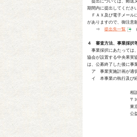
提出については、郵送又
期間内に提出してくださ
ＦＡＸ及び電子メールに
がありますので、御注意
⇒
提出先一覧
（
４ 審査方法、事業採択
事業採択にあたっては、
協会が設置する中央果実
は、公募終了した後に事
ア 事業実施計画が適切
イ 本事業の執行及び経
相談窓
〒107-00
東京都港区赤坂 
公益財団法
担当 ：
ｔｅｌ ０３
ｆａｘ ０３