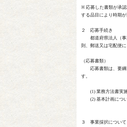
※ 応募した書類が承
する品目により時期が
２ 応募手続き
都道府県法人（事業
則、郵送又は宅配便に
（応募書類）
応募書類は、要綱・
す。
(1) 業務方法書実
(2) 基本計画につ
３ 事業採択について