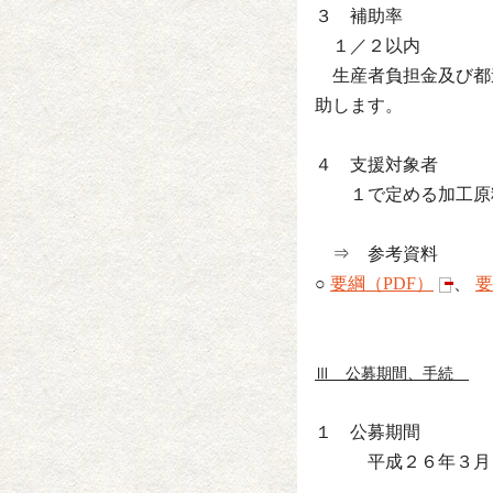
３ 補助率
１／２以内
生産者負担金及び都
助します。
４ 支援対象者
１で定める加工原料
⇒ 参考資料
○
要綱（PDF）
、
要
Ⅲ 公募期間、手続
１ 公募期間
平成２６年３月２８