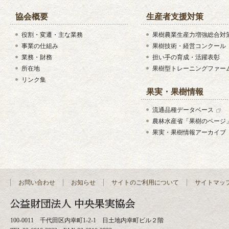
協会概要
生産者支援対策
役割・変遷・主な業務
果樹農業生産力増強総合対
事業の仕組み
果樹技術・経営コンクール
業務・財務
担い手の育成・活躍表彰
所在地
果樹型トレーニングファー
リンク集
果実・果樹情報
流通品種データベース
農林水産省「果樹のページ
果実・果樹情報アーカイブ
お問い合わせ
お知らせ
サイトのご利用について
サイトマッ
100-0011 千代田区内幸町1-2-1 日土地内幸町ビル２階