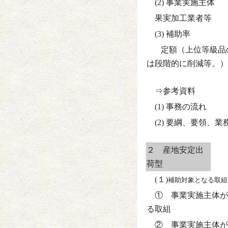
(2) 事業実施主体
果実加工業者等
(3) 補助率
定額（上位等級品の価
は段階的に削減等。）
⇒参考資料
(1) 事務
(2) 要綱、要領、
２ 産地安定出
荷型
(１)
補助対象となる取組
① 事業実施主体が
る取組
② 事業実施主体が