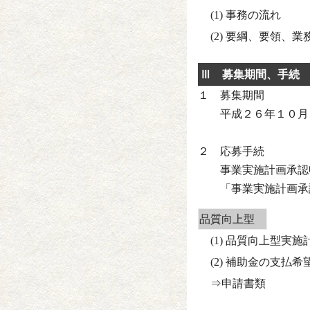
(1) 事務
(2) 要綱、要領、
Ⅲ
募集期間、手
１ 募集期間
平成２６年１０月１
２ 応募手続
事業実施計画承認申
「事業実施計画承認
品質向上型
(1) 品質向上型実
(2) 補助金の支払
⇒申