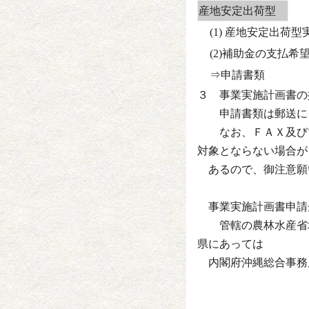
産地安定出荷型
(1) 産地安定出荷
(2)補助金の支払希
⇒申
３ 事業実施計画書の
申請書類は郵送によ
なお、ＦＡＸ及び電
対象とならない場合が
あるので、御注意願
事業実施計画書申請
管轄の農林水産省地
県にあっては
内閣府沖縄総合事務