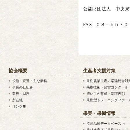
公益財団法人 中央
電話 
FAX ０３－５５７
協会概要
生産者支援対策
役割・変遷・主な業務
果樹農業生産力増強総合対
事業の仕組み
果樹技術・経営コンクール
業務・財務
担い手の育成・活躍表彰
所在地
果樹型トレーニングファー
リンク集
果実・果樹情報
流通品種データベース