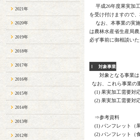
平成26年度果実加工
2021年
を受け付けますので、
なお、本事業の実施
2020年
は農林水産省生産局農
2019年
必ず事前に御相談いた
2018年
2017年
Ⅰ
対象事業
対象となる事業は、
2016年
なお、これら事業の
(1) 果実加工需要
2015年
(2) 果実加工需要
2014年
⇒参考資料
2013年
(1) パンフ
(2) パン
2012年