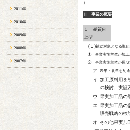
）
2011年
Ⅱ 事業の概要
2010年
１ 品質向
2009年
上型
(１)
補助対象となる取組
2008年
① 事業実施主体が加工
2007年
② 事業実施主体が長期
ア
表年・裏年を見通
イ
加工原料用を
の検討、実証
ウ
果実加工品の
エ
果実加工品の
販売戦略の検
オ
その他果実加