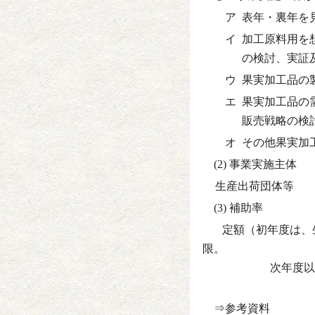
ア
表年・裏年を
イ
加工原料用を
の検討、実証
ウ
果実加工品の
エ
果実加工品の
販売戦略の検
オ
その他果実加
(2) 事業実施主体
生産出荷団体等
(3) 補助率
定額（初年度は、
限。
次年度以降は
⇒参考資料