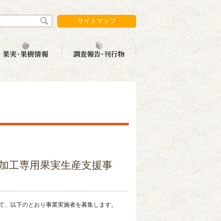
サイトマップ
携
実消費拡大
果実・果樹情報
調査報告・刊行物
・加工専用果実生産支援事
て、以下のとおり事業実施者を募集します。