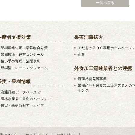
一覧へ戻る
生産者支援対策
果実消費拡大
果樹農業生産力増強総合対策
くだもの２００専用ホームページ
果樹技術・経営コンクール
食育
担い手の育成・活躍表彰
果樹型トレーニングファーム
外食加工流通業者との連携
新商品開発等事業
果実・果樹情報
果樹産地と外食加工流通業者との
チング
流通品種データベース
農林水産省「果樹のページ」
果実・果樹情報アーカイブ