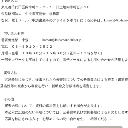
100-0011
東京都千代田区内幸町１－２－１ 日土地内幸町ビル２F
公益財団法人 中央果実協会 総務部
お、電子メール（申請書類等のファイルを添付）による応募は、komori@kudamono2
６ 問い合わせ先
要促進部 小森 komori@kudamono200.or.jp
電話 ０３－６９１０－２９２２
月曜～金曜 １０時３０分～１５時３０分（正午～１３時を除く）
一部テレワークを実施していますので、電子メールによるお問い合わせの活用をよ
７ 審査方法
実施要領に基づき、提出された応募書類について公募審査会による審査（書類審
の妥当性等の観点から審査を行い、補助金交付候補者を選定します。
８ その他
審査過程において、資料の追加等をお願いする場合があります。
本公示に記載のない事項については、公募要領及び実施要領によるものとします
応募を検討される方は、お早めに６の問い合わせ先にご相談ください