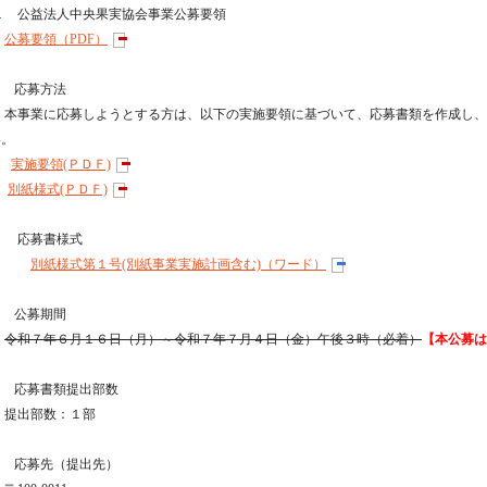
１ 公益法人中央果実協会事業公募要領
公募要領（PDF）
２ 応募方法
本事業に応募しようとする方は、以下の実施要領に基づいて、応募書類を作成し、
い。
実施要領(ＰＤＦ)
別紙様式(ＰＤＦ)
応募書様式
別紙様式第１号(別紙事業実施計画含む)（ワード）
３ 公募期間
令和７年６月１６日（月）～令和７年７月４日（金）午後３時（必着）
【本公募は
４ 応募書類提出部数
提出部数：１部
５ 応募先（提出先）