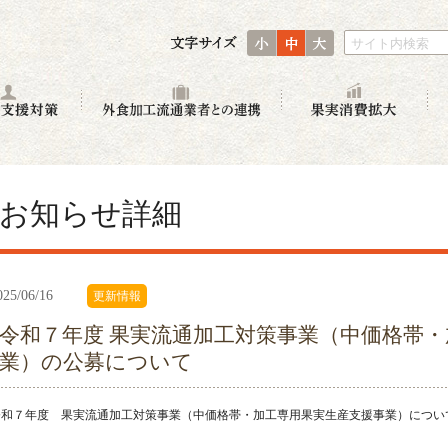
小
中
大
サイト内検索
生産者支援対策
外食加工流通業者との連
果
お知らせ詳細
025/06/16
更新情報
令和７年度 果実流通加工対策事業（中価格帯
業）の公募について
令和７年度 果実流通加工対策事業（中価格帯・加工専用果実生産支援事業）につい